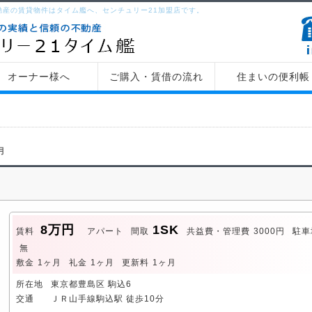
ート等の不動産の賃貸物件はタイム艦へ、センチュリー21加盟店で
動産の賃貸物件はタイム艦へ、センチュリー21加盟店です。
タイム艦
オーナー様へ
ご購入・賃借の流れ
住まいの便利帳
月
8万円
1SK
賃料
アパート
間取
共益費・管理費
3000円
駐車
無
敷金
1ヶ月
礼金
1ヶ月
更新料
1ヶ月
所在地
東京都豊島区 駒込6
交通
ＪＲ山手線駒込駅 徒歩10分