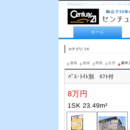
豊島区駒込でマンションやアパ
豊島区駒込でマンションやアパート等の不
センチュリー21
ホーム
カテゴリ: 1Ｋ
価格
面積
間取
住所
築年
ﾊﾞｽ･ﾄｲﾚ別 ﾛﾌﾄ付
8万円
1SK 23.49m²