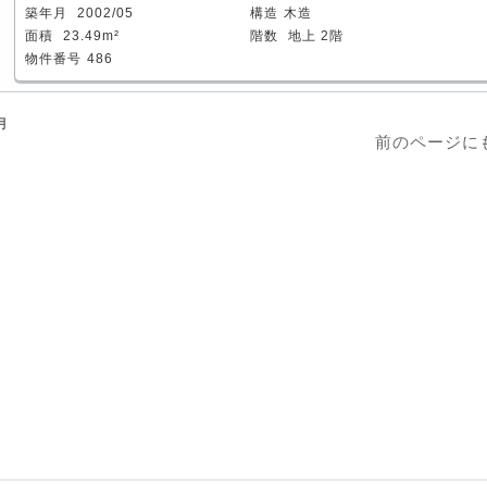
築年月
2002/05
構造
木造
面積
23.49m²
階数
地上 2階
物件番号
486
月
前のページに